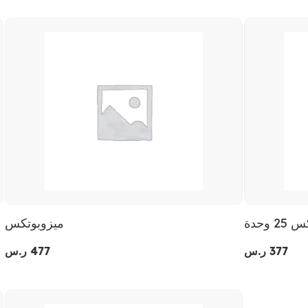
2 وحدة
ميزوبوتكس
377
ر.س
477
ر.س