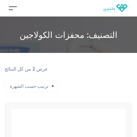
التصنيف:
محفزات الكولاجين
عرض ⁦2⁩ من كل النتائج