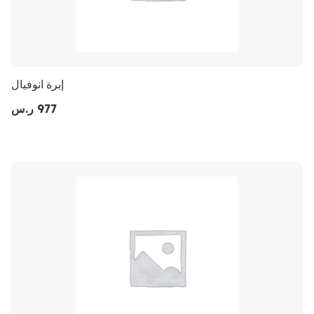
إبرة انوفيال
977
ر.س