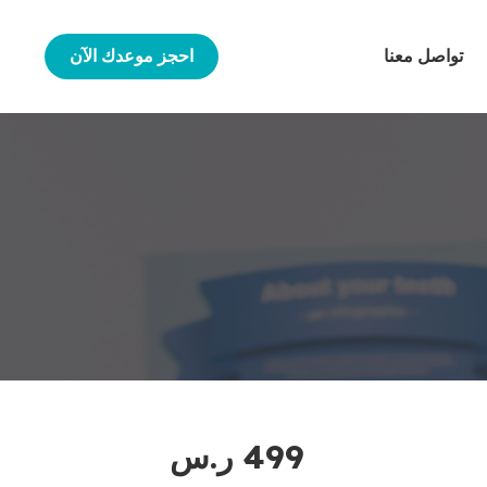
تواصل معنا
احجز موعدك الآن
499
ر.س