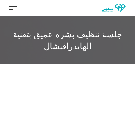
جلسة تنظيف بشره عميق بتقنية
الهايدرافيشال