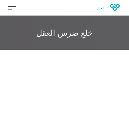
خلع ضرس العقل